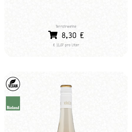
Terroirweine
8,30 €
€ 11,07 pro Liter