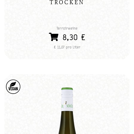
TROCKEN
Terroirweine
8,30 €
€ 11,07 pro Liter