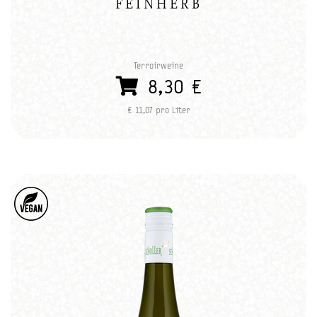
FEINHERB
Terroirweine
8,30 €
€ 11,07 pro Liter