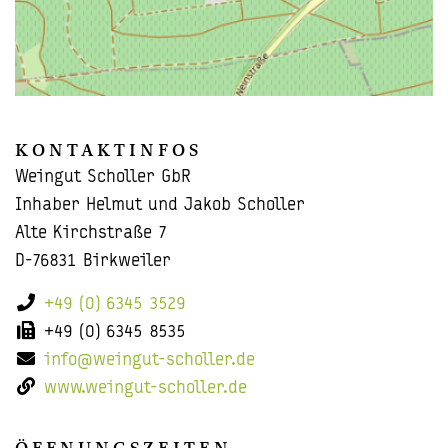
KON­TAKT­IN­FOS
Wein­gut Schol­ler GbR
In­ha­ber Hel­mut und Jakob Schol­ler
Alte Kirch­stra­ße 7
D-76831 Birk­wei­ler
+49 (0) 6345 3529
+49 (0) 6345 8535
info@weingut-​scholler.de
www.weingut-​scholler.de