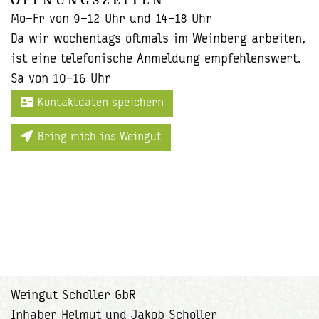
ÖFF­NUNGS­ZEI­TEN
Mo–Fr von 9–12 Uhr und 14–18 Uhr
Da wir wo­chen­tags oft­mals im Wein­berg ar­bei­ten,
ist eine te­le­fo­ni­sche An­mel­dung emp­feh­lens­wert.
Sa von 10–16 Uhr
Kon­takt­da­ten spei­chern
Bring mich ins Wein­gut
Weingut Scholler GbR
Inhaber Helmut und Jakob Scholler