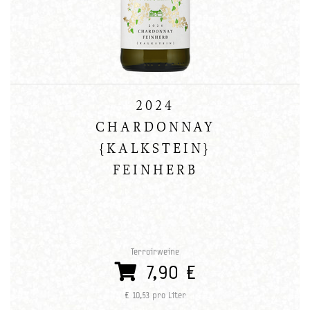
2024
CHARDONNAY
{KALKSTEIN}
FEINHERB
Terroirweine
7,90 €
€ 10,53 pro Liter