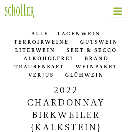
ALLE
LA­GEN­WEIN
TER­RO­IR­WEI­NE
GUTS­WEIN
LI­TER­WEIN
SEKT & SECCO
AL­KO­HOL­FREI
BRAND
TRAU­BEN­SAFT
WEIN­PA­KET
VER­JUS
GLÜH­WEIN
2022
CHARDONNAY
BIRKWEILER
{KALKSTEIN}