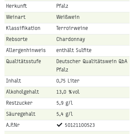
Herkunft
Pfalz
Weinart
Weißwein
Klassifikation
Terroirweine
Rebsorte
Chardonnay
Allergenhinweis
enthält Sulfite
Qualitätsstufe
Deutscher Qualitätswein QbA
Pfalz
Inhalt
0,75 Liter
Alkoholgehalt
13,0 %vol
Restzucker
5,9 g/l
Säuregehalt
5,4 g/l
A.P.Nr
50121100523