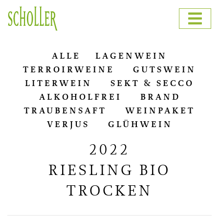
ALLE
LA­GEN­WEIN
TER­RO­IR­WEI­NE
GUTS­WEIN
LI­TER­WEIN
SEKT & SECCO
AL­KO­HOL­FREI
BRAND
TRAU­BEN­SAFT
WEIN­PA­KET
VER­JUS
GLÜH­WEIN
2022
RIESLING BIO
TROCKEN